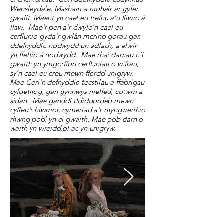
Wensleydale, Masham a mohair ar gyfer
gwallt. Maent yn cael eu trefnu a’u lliwio â
llaw. Mae’r pen a’r dwylo’n cael eu
cerflunio gyda’r gwlân merino gorau gan
ddefnyddio nodwydd un adfach, a elwir
yn ffeltio â nodwydd. Mae rhai darnau o’i
gwaith yn ymgorffori cerfluniau o wifrau,
sy’n cael eu creu mewn ffordd unigryw.
Mae Ceri’n defnyddio tecstilau a ffabrigau
cyfoethog, gan gynnwys melfed, cotwm a
sidan. Mae ganddi ddiddordeb mewn
cyfleu’r hiwmor, cymeriad a’r rhyngweithio
rhwng pobl yn ei gwaith. Mae pob darn o
waith yn wreiddiol ac yn unigryw.