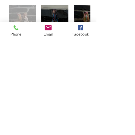
Phone
Email
Facebook
crefftau | Craft
cysylltu CONTACT
Holyhead Road,
Betws-y-Coed,
Conwy
LL24 0BW
Info@galeribetwsycoed.co.uk
01690 710432
Amseroedd agor