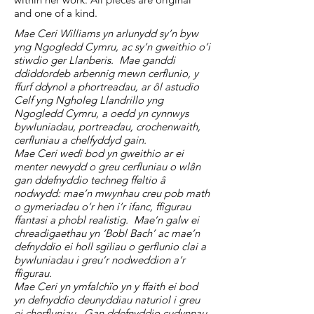
and one of a kind.
Mae Ceri Williams yn arlunydd sy’n byw
yng Ngogledd Cymru, ac sy’n gweithio o’i
stiwdio ger Llanberis. Mae ganddi
ddiddordeb arbennig mewn cerflunio, y
ffurf ddynol a phortreadau, ar ôl astudio
Celf yng Ngholeg Llandrillo yng
Ngogledd Cymru, a oedd yn cynnwys
bywluniadau, portreadau, crochenwaith,
cerfluniau a chelfyddyd gain.
Mae Ceri wedi bod yn gweithio ar ei
menter newydd o greu cerfluniau o wlân
gan ddefnyddio techneg ffeltio â
nodwydd: mae’n mwynhau creu pob math
o gymeriadau o’r hen i’r ifanc, ffigurau
ffantasi a phobl realistig. Mae’n galw ei
chreadigaethau yn ‘Bobl Bach’ ac mae’n
defnyddio ei holl sgiliau o gerflunio clai a
bywluniadau i greu’r nodweddion a’r
ffigurau.
Mae Ceri yn ymfalchïo yn y ffaith ei bod
yn defnyddio deunyddiau naturiol i greu
ei cherfluniau. Gan ddefnyddio cudynnau