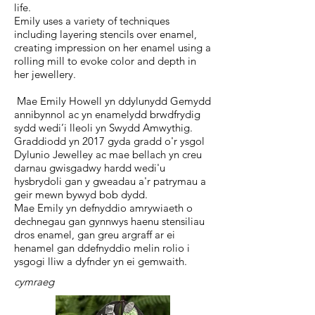
life.
Emily uses a variety of techniques
including layering stencils over enamel,
creating impression on her enamel using a
rolling mill to evoke color and depth in
her jewellery.
Mae Emily Howell yn ddylunydd Gemydd
annibynnol ac yn enamelydd brwdfrydig
sydd wedi’i lleoli yn Swydd Amwythig.
Graddiodd yn 2017 gyda gradd o'r ysgol
Dylunio Jewelley ac mae bellach yn creu
darnau gwisgadwy hardd wedi'u
hysbrydoli gan y gweadau a'r patrymau a
geir mewn bywyd bob dydd.
Mae Emily yn defnyddio amrywiaeth o
dechnegau gan gynnwys haenu stensiliau
dros enamel, gan greu argraff ar ei
henamel gan ddefnyddio melin rolio i
ysgogi lliw a dyfnder yn ei gemwaith.
cymraeg