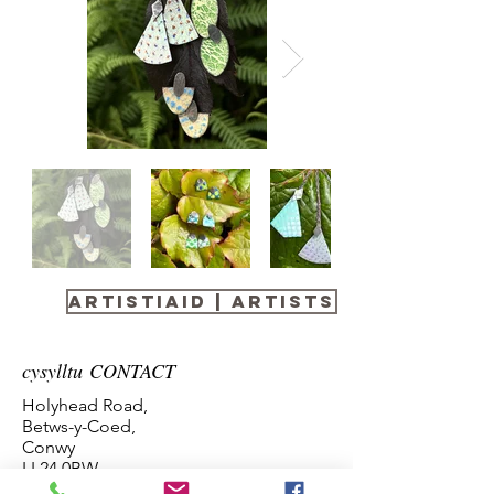
Artistiaid | Artists
cysylltu CONTACT
Holyhead Road,
Betws-y-Coed,
Conwy
LL24 0BW
Info@galeribetwsycoed.co.uk