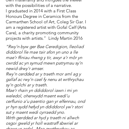
with the possibilities of a narrative.
I graduated in 2014 with a First Class
Honours Degree in Ceramics from the
Carmarthen School of Art, Coleg Sir Gar. I
am a registered artist with Gofal Celf (Arts
Care), a charity promoting community
projects with artists.” Lindy Martin 2016
“Rwy’n byw ger Bae Ceredigion, lleoliad
diddorol lle mae tair afon yn uno a lle
mae’r ffiniau rhwng y tir, awyr a’r môr yn
cwrdd ac yn symud mewn patrymau sy’n
newid drwy’r amser.
Rwy’n cerdded ar y traeth mor aml ag y
gallaf ac rwy’n cael fy nenu at wrthrychau
sy’n golchi ar y traeth.
Mae’r rhain yn ddiddorol iawn i mi yn
weledol, oherwydd maent wedi’u
cerflunio a’u paentio gan yr elfennau, ond
yr hyn sydd hefyd yn ddiddorol yw’r stori
sut y maent wedi cyrraedd yno.
Wrth gerdded ar hyd y traeth ni allwch
osgoi gweld yr holl wastraff sbwriel ar
draws yr ardal. Mae gwrthrychau ac