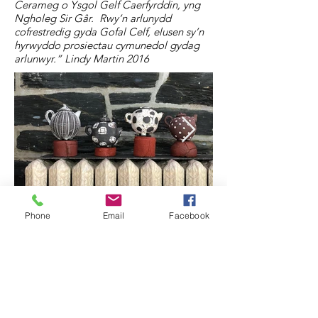
Cerameg o Ysgol Gelf Caerfyrddin, yng
Ngholeg Sir Gâr. Rwy’n arlunydd
cofrestredig gyda Gofal Celf, elusen sy’n
hyrwyddo prosiectau cymunedol gydag
arlunwyr.” Lindy Martin 2016
Phone
Email
Facebook
crefftau | Craft