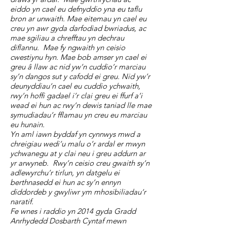
eiddo yn cael eu defnyddio yna eu taflu
bron ar unwaith. Mae eitemau yn cael eu
creu yn awr gyda darfodiad bwriadus, ac
mae sgiliau a chrefftau yn dechrau
diflannu. Mae fy ngwaith yn ceisio
cwestiynu hyn. Mae bob amser yn cael ei
greu â llaw ac nid yw’n cuddio’r marciau
sy’n dangos sut y cafodd ei greu. Nid yw’r
deunyddiau’n cael eu cuddio ychwaith,
rwy’n hoffi gadael i’r clai greu ei ffurf a’i
wead ei hun ac rwy’n dewis taniad lle mae
symudiadau’r fflamau yn creu eu marciau
eu hunain.
Yn aml iawn byddaf yn cynnwys mwd a
chreigiau wedi’u malu o’r ardal er mwyn
ychwanegu at y clai neu i greu addurn ar
yr arwyneb. Rwy’n ceisio creu gwaith sy’n
adlewyrchu’r tirlun, yn datgelu ei
berthnasedd ei hun ac sy’n ennyn
diddordeb y gwyliwr ym mhosibiliadau’r
naratif.
Fe wnes i raddio yn 2014 gyda Gradd
Anrhydedd Dosbarth Cyntaf mewn