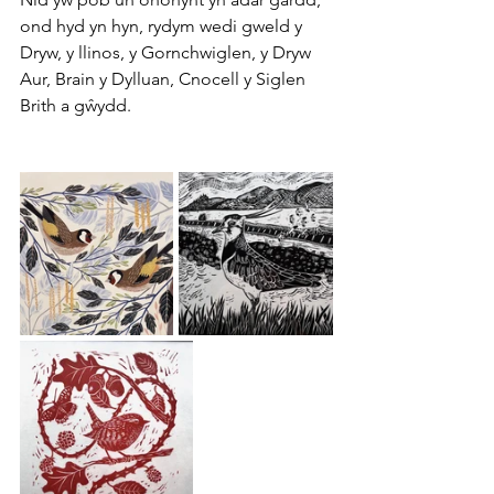
ond hyd yn hyn, rydym wedi gweld y 
Dryw, y llinos, y Gornchwiglen, y Dryw 
Aur, Brain y Dylluan, Cnocell y Siglen 
Brith a gŵydd.