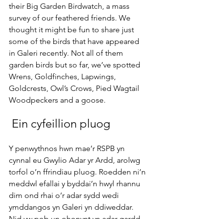
their Big Garden Birdwatch, a mass 
survey of our feathered friends. We 
thought it might be fun to share just 
some of the birds that have appeared 
in Galeri recently. Not all of them 
garden birds but so far, we’ve spotted 
Wrens, Goldfinches, Lapwings, 
Goldcrests, Owl’s Crows, Pied Wagtail 
Woodpeckers and a goose.
 Ein cyfeillion pluog
Y penwythnos hwn mae’r RSPB yn 
cynnal eu Gwylio Adar yr Ardd, arolwg 
torfol o’n ffrindiau pluog. Roedden ni’n 
meddwl efallai y byddai’n hwyl rhannu 
dim ond rhai o’r adar sydd wedi 
ymddangos yn Galeri yn ddiweddar. 
Nid yw pob un ohonynt yn adar gardd, 