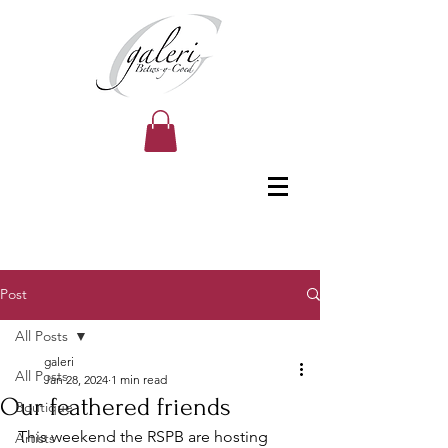
Post
All Posts
galeri
All Posts
Jan 28, 2024
1 min read
Our feathered friends
Boutique
This weekend the RSPB are hosting 
Artists